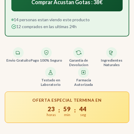
Comprar Acustan Gotas : 38€
14 personas estan viendo este producto
12 comprados en las ultimas 24h
Envio Gratuito
Pago 100% Seguro
Garantia de
Ingredientes
Devolucion
Naturales
Testado en
Farmacia
Laboratorio
Autorizada
OFERTA ESPECIAL TERMINA EN
23
59
44
:
:
horas
min
seg