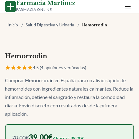
Farmacia Martinez
FARMACIA ONLINE
Inicio
/
Salud Digestiva y Urinaria
/
Hemorrodin
Hemorrodin
-50%
4.5 (4 opiniones verificadas)
Comprar
Hemorrodin
en España para un alivio rápido de
hemorroides con ingredientes naturales calmantes. Reduce la
inflamación, detiene el sangrado y restaura la comodidad
diaria. Envío discreto con resultados desde la primera
aplicación.
39.00€
78.00€
Ahorras 39.00€