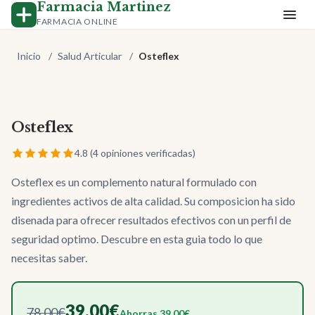
Farmacia Martinez
FARMACIA ONLINE
Inicio
/
Salud Articular
/
Osteflex
Osteflex
-50%
4.8 (4 opiniones verificadas)
Osteflex es un complemento natural formulado con
ingredientes activos de alta calidad. Su composicion ha sido
disenada para ofrecer resultados efectivos con un perfil de
seguridad optimo. Descubre en esta guia todo lo que
necesitas saber.
39.00€
78.00€
Ahorras 39.00€