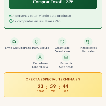
Comprar Toxofil : 39€
14 personas estan viendo este producto
12 comprados en las ultimas 24h
Envio Gratuito
Pago 100% Seguro
Garantia de
Ingredientes
Devolucion
Naturales
Testado en
Farmacia
Laboratorio
Autorizada
OFERTA ESPECIAL TERMINA EN
23
59
43
:
:
horas
min
seg