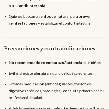
o tras
antibioterapia
.
Quienes buscan un
enfoque natural
para
prevenir
reinfestaciones
y estabilizar el confort intestinal.
Precauciones y contraindicaciones
No recomendado
en
embarazo/lactancia
ni en
niños
.
Evitar si existe
alergia
a alguno de los ingredientes.
Si tomas
medicación
(anticoagulantes, trastornos
digestivos crónicos, patologías),
consulta
primero con tu
profesional de salud.
Al inicio pueden aparecer
molestias leves y transitorias