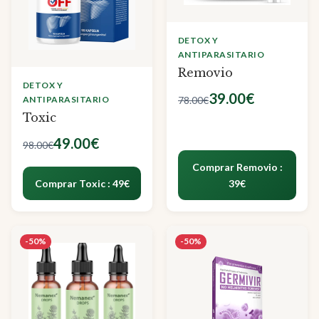
DETOX Y
ANTIPARASITARIO
Removio
DETOX Y
39.00€
ANTIPARASITARIO
78.00€
Toxic
49.00€
98.00€
Comprar Removio :
Comprar Toxic : 49€
39€
-50%
-50%