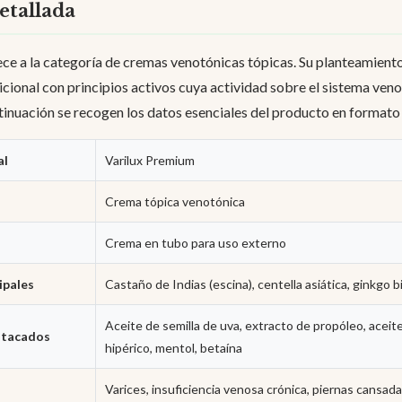
etallada
ce a la categoría de cremas venotónicas tópicas. Su planteamient
icional con principios activos cuya actividad sobre el sistema ven
ntinuación se recogen los datos esenciales del producto en formato 
al
Varilux Premium
Crema tópica venotónica
Crema en tubo para uso externo
ipales
Castaño de Indias (escina), centella asiática, ginkgo b
Aceite de semilla de uva, extracto de propóleo, aceite
stacados
hipérico, mentol, betaína
Varices, insuficiencia venosa crónica, piernas cansad