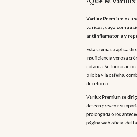
¿Qué es Varilu
Varilux Premium es una
varices, cuya composi
antiinflamatoria y rep
Esta crema se aplica dire
insuficiencia venosa crón
cutánea. Su formulación 
biloba y la cafeína, com
de retorno.
Varilux Premium se dirig
desean prevenir su apari
prolongada o los anteced
página web oficial del f