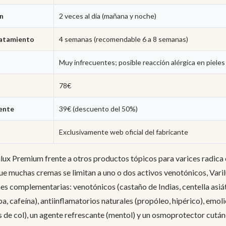
ón
2 veces al día (mañana y noche)
ratamiento
4 semanas (recomendable 6 a 8 semanas)
Muy infrecuentes; posible reacción alérgica en pieles
78€
ente
39€ (descuento del 50%)
Exclusivamente web oficial del fabricante
ilux Premium frente a otros productos tópicos para varices radica 
ue muchas cremas se limitan a uno o dos activos venotónicos, Vari
es complementarias: venotónicos (castaño de Indias, centella asiá
a, cafeína), antiinflamatorios naturales (propóleo, hipérico), emoli
as de col), un agente refrescante (mentol) y un osmoprotector cután