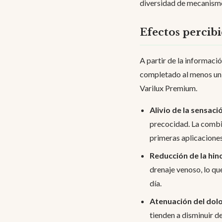
diversidad de mecanismo
Efectos percib
A partir de la informaci
completado al menos un c
Varilux Premium.
Alivio de la sensac
precocidad. La combin
primeras aplicaciones
Reducción de la hinc
drenaje venoso, lo qu
día.
Atenuación del dolo
tienden a disminuir d