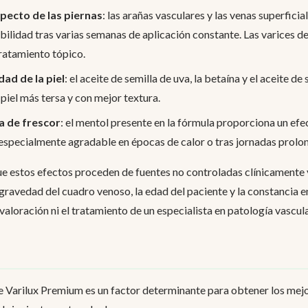
specto de las piernas
: las arañas vasculares y las venas superfici
ibilidad tras varias semanas de aplicación constante. Las varices
ratamiento tópico.
ad de la piel
: el aceite de semilla de uva, la betaína y el aceite de
 piel más tersa y con mejor textura.
a de frescor
: el mentol presente en la fórmula proporciona un efe
especialmente agradable en épocas de calor o tras jornadas prolo
e estos efectos proceden de fuentes no controladas clínicamente 
 gravedad del cuadro venoso, la edad del paciente y la constancia en
valoración ni el tratamiento de un especialista en patología vascula
e Varilux Premium es un factor determinante para obtener los mejo