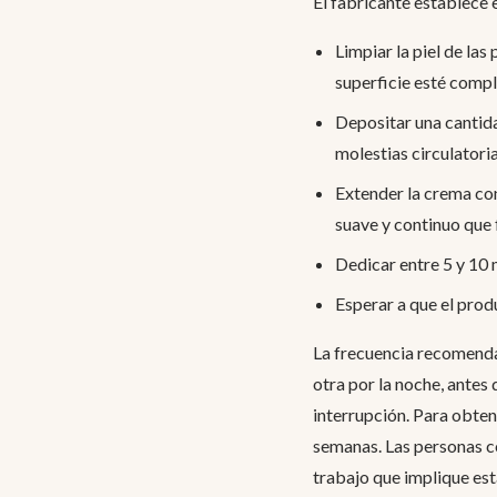
El fabricante establece 
Limpiar la piel de las
superficie esté compl
Depositar una cantida
molestias circulatoria
Extender la crema con
suave y continuo que 
Dedicar entre 5 y 10 
Esperar a que el prod
La frecuencia recomendad
otra por la noche, ante
interrupción. Para obten
semanas. Las personas co
trabajo que implique es