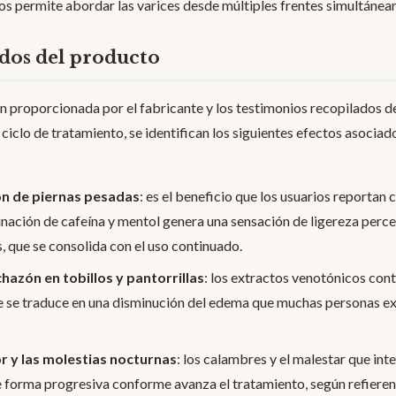
s permite abordar las varices desde múltiples frentes simultánea
idos del producto
ón proporcionada por el fabricante y los testimonios recopilados d
iclo de tratamiento, se identifican los siguientes efectos asociado
ión de piernas pesadas
: es el beneficio que los usuarios reportan
ación de cafeína y mentol genera una sensación de ligereza perce
, que se consolida con el uso continuado.
hazón en tobillos y pantorrillas
: los extractos venotónicos cont
e se traduce en una disminución del edema que muchas personas exp
r y las molestias nocturnas
: los calambres y el malestar que in
e forma progresiva conforme avanza el tratamiento, según refieren 