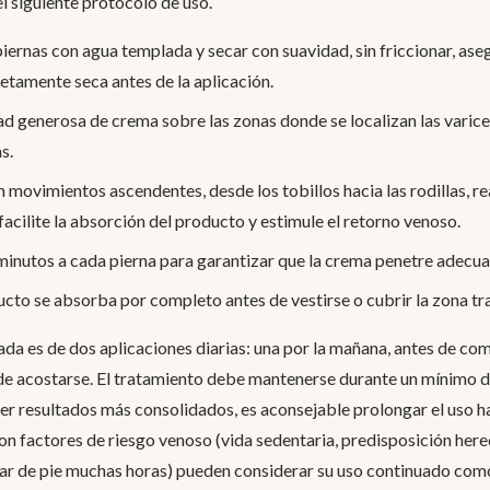
el siguiente protocolo de uso.
 piernas con agua templada y secar con suavidad, sin friccionar, as
etamente seca antes de la aplicación.
d generosa de crema sobre las zonas donde se localizan las varic
s.
 movimientos ascendentes, desde los tobillos hacia las rodillas, r
facilite la absorción del producto y estimule el retorno venoso.
minutos a cada pierna para garantizar que la crema penetre adecua
ucto se absorba por completo antes de vestirse o cubrir la zona tr
a es de dos aplicaciones diarias: una por la mañana, antes de come
s de acostarse. El tratamiento debe mantenerse durante un mínimo 
er resultados más consolidados, es aconsejable prolongar el uso ha
n factores de riesgo venoso (vida sedentaria, predisposición here
tar de pie muchas horas) pueden considerar su uso continuado com