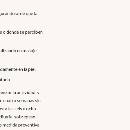
egurándose de que la
es o donde se perciben
ealizando un masaje
damente en la piel.
atada.
nzar la actividad, y
de cuatro semanas sin
sta las seis u ocho
ditaria, sobrepeso,
o medida preventiva.