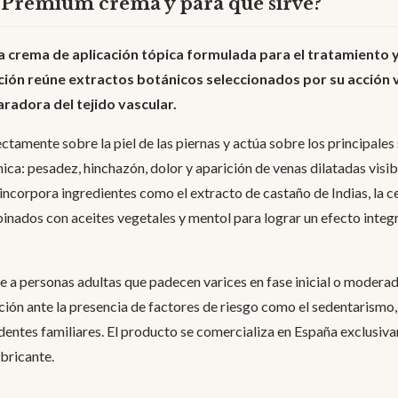
x Premium crema y para qué sirve?
 crema de aplicación tópica formulada para el tratamiento y
ción reúne extractos botánicos seleccionados por su acción 
aradora del tejido vascular.
ctamente sobre la piel de las piernas y actúa sobre los principales
ica: pesadez, hinchazón, dolor y aparición de venas dilatadas visib
incorpora ingredientes como el extracto de castaño de Indias, la cen
binados con aceites vegetales y mentol para lograr un efecto integr
e a personas adultas que padecen varices en fase inicial o moderad
ción ante la presencia de factores de riesgo como el sedentarismo,
entes familiares. El producto se comercializa en España exclusiva
abricante.