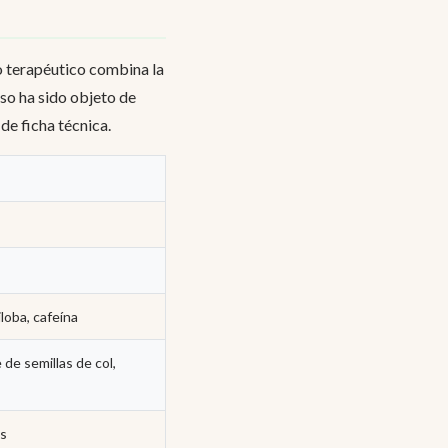
o terapéutico combina la
oso ha sido objeto de
de ficha técnica.
iloba, cafeína
 de semillas de col,
as