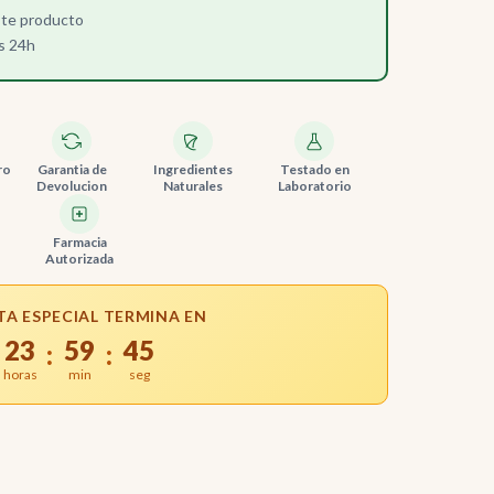
ste producto
s 24h
ro
Garantia de
Ingredientes
Testado en
Devolucion
Naturales
Laboratorio
Farmacia
Autorizada
TA ESPECIAL TERMINA EN
23
59
44
:
:
horas
min
seg