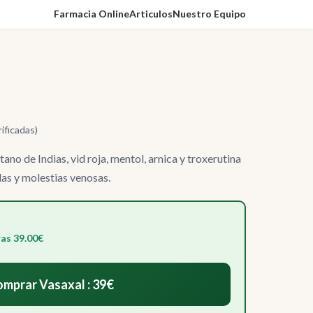
Farmacia Online
Articulos
Nuestro Equipo
rificadas)
ano de Indias, vid roja, mentol, arnica y troxerutina
das y molestias venosas.
as 39.00€
mprar Vasaxal : 39€