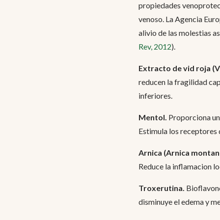
propiedades venoprotecto
venoso. La Agencia Euro
alivio de las molestias a
Rev, 2012
).
Extracto de vid roja (Vi
reducen la fragilidad ca
inferiores.
Mentol.
Proporciona un e
Estimula los receptores d
Arnica (Arnica montan
Reduce la inflamacion l
Troxerutina.
Bioflavono
disminuye el edema y mej