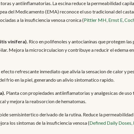
ras y antiinflamatorias. La escina reduce la permeabilidad capila
pea del Medicamento (EMA) reconoce el uso tradicional del castan
sociadas a la insuficiencia venosa cronica (
Pittler MH, Ernst E, Co
tis vinifera).
Rico en polifenoles y antocianinas que protegen las
pilar. Mejora la microcirculacion y contribuye a reducir el edema e
fecto refrescante inmediato que alivia la sensacion de calor y pes
el frio en la piel, generando un alivio sintomatico rapido.
a).
Planta con propiedades antiinflamatorias y analgesicas de uso t
ocal y mejora la reabsorcion de hematomas.
ide semisintertico derivado de la rutina. Reduce la permeabilidad y
ora los sintomas de la insuficiencia venosa (
Defined Daily Doses,