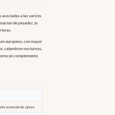
s asociadas a las varices
ensacion de pesadez, la
riores.
aises europeos, con mayor
or, calambres nocturnos,
ta como un complemento
eite esencial de cipres