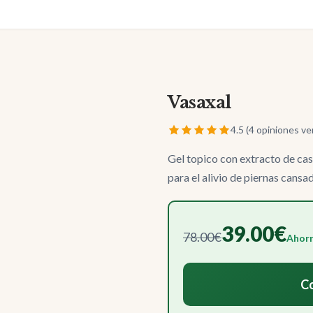
Vasaxal
4.5 (4 opiniones ve
Gel topico con extracto de cast
para el alivio de piernas cansa
39.00€
78.00€
Ahorr
Co