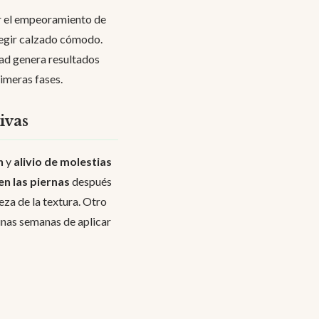
ir el empeoramiento de
legir calzado cómodo.
ad genera resultados
imeras fases.
ivas
n
y
alivio de molestias
n las piernas
después
eza de la textura. Otro
unas semanas de aplicar