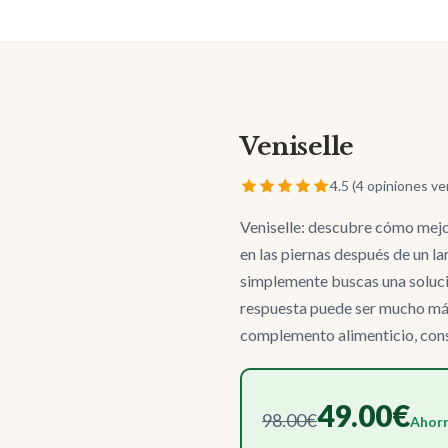
Veniselle
4.5 (4 opiniones ve
Veniselle: descubre cómo mejor
en las piernas después de un la
simplemente buscas una solució
respuesta puede ser mucho más
complemento alimenticio, consu
49.00€
98.00€
Ahorr