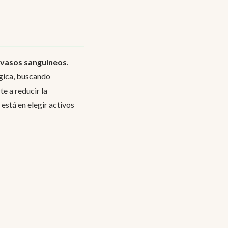
s vasos sanguíneos
.
gica, buscando
e a reducir la
 está en elegir activos