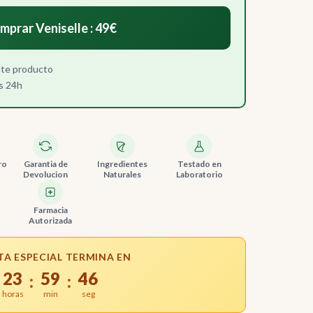
mprar Veniselle : 49€
ste producto
s 24h
ro
Garantia de
Ingredientes
Testado en
Devolucion
Naturales
Laboratorio
Farmacia
Autorizada
TA ESPECIAL TERMINA EN
23
59
45
:
:
horas
min
seg