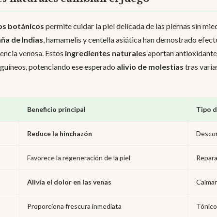
s botánicos
permite cuidar la piel delicada de las piernas sin mied
ña de Indias
, hamamelis y centella asiática han demostrado efect
ciencia venosa. Estos
ingredientes naturales
aportan antioxidante
anguíneos, potenciando ese esperado
alivio de molestias
tras vari
Beneficio principal
Tipo d
Reduce la hinchazón
Desco
Favorece la regeneración de la piel
Repar
Alivia el dolor en las venas
Calma
Proporciona frescura inmediata
Tónico