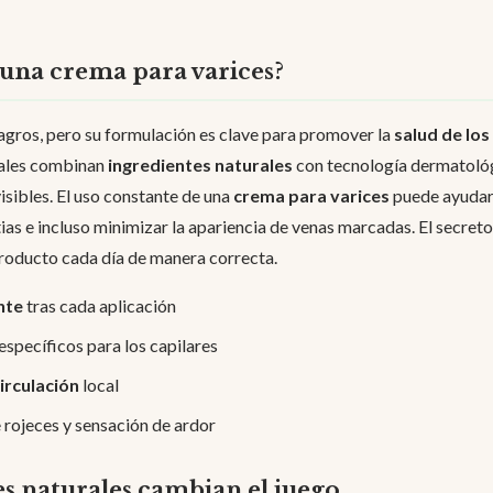
 una crema para varices?
agros, pero su formulación es clave para promover la
salud de lo
ales combinan
ingredientes naturales
con tecnología dermatoló
isibles. El uso constante de una
crema para varices
puede ayudart
ias e incluso minimizar la apariencia de venas marcadas. El secreto
 producto cada día de manera correcta.
nte
tras cada aplicación
específicos para los capilares
irculación
local
 rojeces y sensación de ardor
s naturales cambian el juego