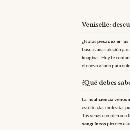
Veniselle: desc
¿Notas
pesadez en las
buscas una solución par
imaginas. Hoy te contam
el nuevo aliado para quie
¿Qué debes sabe
La
insuficiencia venosa
estética;las molestias pu
Tus venas cumplen una fu
sanguíneos
pierden ela