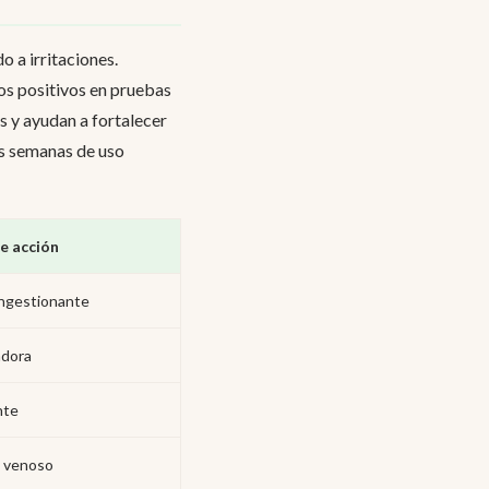
o a irritaciones.
os positivos en pruebas
s y ayudan a fortalecer
as semanas de uso
e acción
ngestionante
adora
nte
 venoso